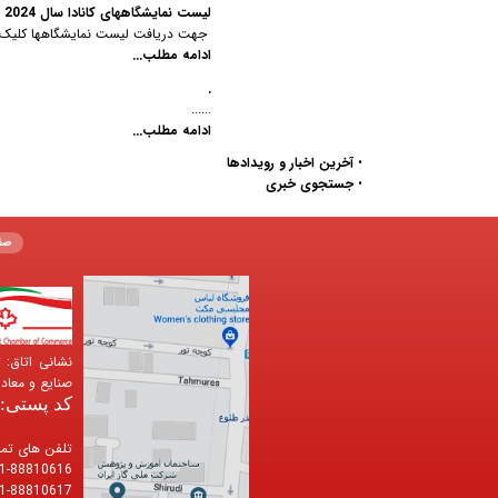
لیست نمایشگاههای کانادا سال 2024
جهت دریافت لیست نمایشگاهها کلیک کنی
ادامه مطلب...
.
......
ادامه مطلب...
•
آخرین اخبار و رویدادها
•
جستجوی خبری
صف
صنایع و معادن 
کد پستی: 583648499
تلفن های تم
1-88810616
1-88810617