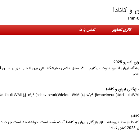
 و کانادا
Iran-
گالری تصاویر
تماس با ما
 اکسپو 2025
انی ایران و کانادا
l(#default#VML);} o\:* {behavior:url(#default#VML);} w\:* {behavior:url(#default#V
نگره ها و کنفرانسهای تجاری سال 2025 کشور کانادا توسط دبیرخانه اتاق بازرگانی ایران و کانادا آماده شده است، خواهشمند ا
..