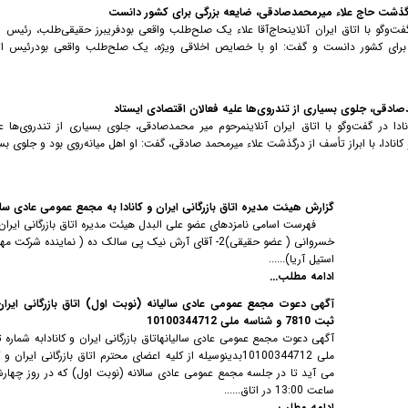
درگذشت حاج علاء میرمحمدصادقی، ضایعه بزرگی برای کشور دانست
فت‌وگو با اتاق ایران آنلاینحاج‌آقا علاء یک صلح‌طلب واقعی بودفریبرز حقیقی‌طلب، رئیس 
ی برای کشور دانست و گفت: او با خصایص اخلاقی ویژه، یک صلح‌طلب واقعی بودرئیس ات
دصادقی، جلوی بسیاری از تندروی‌ها علیه فعالان اقتصادی ایستاد
 در گفت‌وگو با اتاق ایران آنلاینمرحوم میر محمدصادقی، جلوی بسیاری از تندروی‌ها عل
نادا، با ابراز تأسف از درگذشت علاء میرمحمد صادقی، گفت: او اهل میانه‌روی بود و جلوی بسیا
گزارش هیئت مدیره اتاق بازرگانی ایران و کانادا به مجمع عمومی عادی سال
خسروانی ( عضو حقیقی)2- آقای آرش نیک پی سالک ده ( نماینده شر
استیل آریا)......
ادامه مطلب...
آگهی دعوت مجمع عمومی عادی سالیانه (نوبت اول) اتاق بازرگانی ایران 
ثبت 7810 و شناسه ملی 10100344712
ملی 10100344712بدینوسیله از کلیه اعضای محترم اتاق بازرگانی ایرا
ساعت 13:00 در اتاق......
ادامه مطلب...