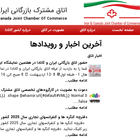
اتاق مشترک بازرگانی ایران
Canada Joint Chamber Of Commerce
صفحه نخست
درباره اتاق
عضویت در اتاق
درباره کشور کانادا
آخرین اخبار و رویدادها
اخبار اتاق
حضور اتاق بازرگانی ایران و کانادا در هفتمین نمایشگاه ایران
هال 1 - طبقه اول📆 8 -12 اردیبهشت ⏰ 8 صبح الی 16 عصر......
ادامه مطلب...
دعوت به عضویت در کارگروه‌های تخصصی اتاق مشترک بازرگ
ML);} .shape {behavior:url(#default#VML);} Normal 0
false......
ادامه مطلب...
دفترچه کنگره ها و کنفرانسهای تجاری سال 2025 کشور کانادا
دفترچه ک
زیر کلیک نمائید. دفترچه کنگره ها و کنفرانسهای تجاری سال 2025 کشور کانادا....
ادامه مطلب...