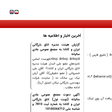
آخرین اخبار و اطلاعیه ها
گزارش هیئت مدیره اتاق بازرگانی
ایران و کانادا به مجمع عمومی عادی
سالیانه
شما را به بازدید از غرفه اتاق بازرگانی ایران و کانادا در نمایشگاه ایران اکسپو دعوت می‌کنیم. 📍 محل دائمی نمایشگاه های بین المللی تهران سالن 44 ( خلیج فارس ) -
&nbsp; &nbsp; &nbsp;فهرست اسامی
نامزدهای عضو علی البدل هیئت مدیره
اتاق بازرگانی ایران و کانادا1- آقای علی
خسروانی ( عضو حقیقی)2- آقای آرش
v\:* {behavior:ur
نیک پی سالک ده ( نماینده شرکت
مهندسی بازرگانی نیکان استیل آریا)...
ادامه مطلب...
آگهی دعوت مجمع عمومی عادی
ست جهت دریافت آن روی لینک
سالیانه (نوبت اول) اتاق بازرگانی
ایران و کانادا به شماره ثبت 7810 و
شناسه ملی 10100344712