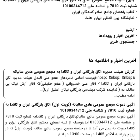
•
آگهی دعوت مجمع عمومی عادی به طور فوق العاده اتاق بازرگانی ایران و کانادا به
شماره ثبت 7810 و شناسه ملی 10100344712
•
کتاب راهنمای جامع صادر کنندگان ایران
•
نمایشگاه بین المللی ایران هلث
•
آرشیو
•
آخرین اخبار و رویدادها
•
جستجوی خبری
آخرین اخبار و اطلاعیه ها
گزارش هیئت مدیره اتاق بازرگانی ایران و کانادا به مجمع عمومی عادی سالیانه
&nbsp; &nbsp; &nbsp;فهرست اسامی نامزدهای عضو علی البدل هیئت مدیره اتاق
بازرگانی ایران و کانادا1- آقای علی خسروانی ( عضو حقیقی)2- آقای آرش نیک پی
سالک ده ( نماینده شرکت مهندسی بازرگانی نیکان استیل آریا)...
ادامه مطلب...
آگهی دعوت مجمع عمومی عادی سالیانه (نوبت اول) اتاق بازرگانی ایران و کانادا به
شماره ثبت 7810 و شناسه ملی 10100344712
آگهی دعوت مجمع عمومی عادی سالیانهاتاق بازرگانی ایران و کانادابه شماره ثبت 7810
و شناسه ملی 10100344712بدینوسیله از کلیه اعضای محترم اتاق بازرگانی ایران و
کانادا دعوت به عمل می آید تا در جلسه مجمع عمومی عادی سالانه (نوبت اول) که در
روز چهارشنبه 24تیر 1405 در ساعت 13:00 در اتاق...