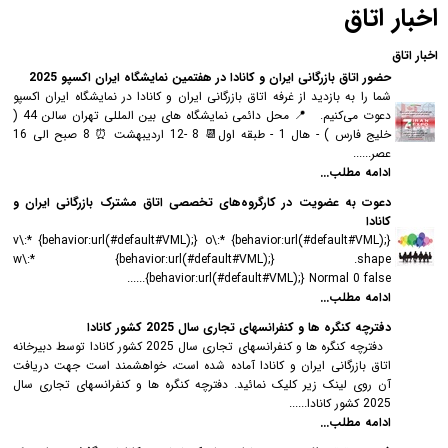
اخبار اتاق
اخبار اتاق
حضور اتاق بازرگانی ایران و کانادا در هفتمین نمایشگاه ایران اکسپو 2025
شما را به بازدید از غرفه اتاق بازرگانی ایران و کانادا در نمایشگاه ایران اکسپو
دعوت می‌کنیم. 📍 محل دائمی نمایشگاه های بین المللی تهران سالن 44 (
خلیج فارس ) - هال 1 - طبقه اول📆 8 -12 اردیبهشت ⏰ 8 صبح الی 16
عصر......
ادامه مطلب...
دعوت به عضویت در کارگروه‌های تخصصی اتاق مشترک بازرگانی ایران و
کانادا
v\:* {behavior:url(#default#VML);} o\:* {behavior:url(#default#VML);}
w\:* {behavior:url(#default#VML);} .shape
{behavior:url(#default#VML);} Normal 0 false......
ادامه مطلب...
دفترچه کنگره ها و کنفرانسهای تجاری سال 2025 کشور کانادا
دفترچه کنگره ها و کنفرانسهای تجاری سال 2025 کشور کانادا توسط دبیرخانه
اتاق بازرگانی ایران و کانادا آماده شده است، خواهشمند است جهت دریافت
آن روی لینک زیر کلیک نمائید. دفترچه کنگره ها و کنفرانسهای تجاری سال
2025 کشور کانادا......
ادامه مطلب...