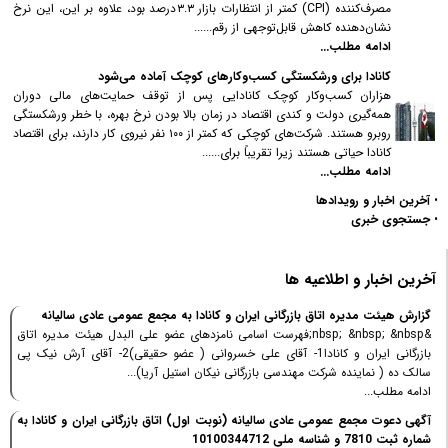
مصرف‌کننده (CPI) کمتر از انتظارات بازار ۳.۳‌درصد بود، علاوه بر این، این نرخ
نشان‌‌دهنده کاهش قابل‌توجهی از رقم......
ادامه مطلب...
کانادا برای ورشکستگی کسب‌وکارهای کوچک آماده می‌شود
هزاران کسب‌وکار کوچک کانادایی پس از توقف حمایت‌های مالی دوران
همه‌گیری دولت و کندی اقتصاد در زمان بالا بودن نرخ بهره، با خطر ورشکستگی
روبرو هستند. شرکت‌های کوچکی که کمتر از ۱۰۰ نفر نیروی کار دارند، برای اقتصاد
کانادا حیاتی هستند زیرا تقریباً برای......
ادامه مطلب...
•
آخرین اخبار و رویدادها
•
جستجوی خبری
آخرین اخبار و اطلاعیه ها
گزارش هیئت مدیره اتاق بازرگانی ایران و کانادا به مجمع عمومی عادی سالیانه
&nbsp; &nbsp; &nbsp;فهرست اسامی نامزدهای عضو علی البدل هیئت مدیره اتاق
بازرگانی ایران و کانادا1- آقای علی خسروانی ( عضو حقیقی)2- آقای آرش نیک پی
سالک ده ( نماینده شرکت مهندسی بازرگانی نیکان استیل آریا)...
ادامه مطلب...
آگهی دعوت مجمع عمومی عادی سالیانه (نوبت اول) اتاق بازرگانی ایران و کانادا به
شماره ثبت 7810 و شناسه ملی 10100344712