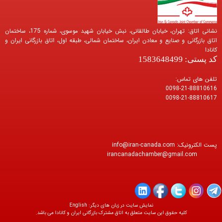
نشانی اتاق: تهران، خیابان طالقانی، نبش خیابان شهید موسوی، شماره 175، ساختمان
اتاق بازرگانی و صنایع و معادن ایران، ساختمان شمالی، طبقه اول، اتاق بازرگانی ایران و
کانادا
کد پستی: 1583648499
تلفن های تماس:
0098-21-88810616
0098-21-88810617
پست الکترونیک:
info@iran-canada.com
irancanadachamber@gmail.com
نمایش سایت در زبان های دیگر:
English
کليه حقوق اين سايت متعلق به اتاق مشترک بازرگانی ایران و کانادا می باشد.