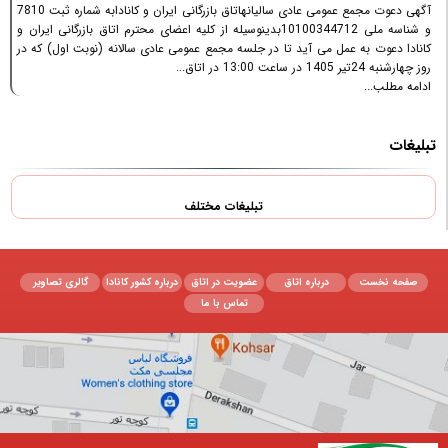
آگهی دعوت مجمع عمومی عادی سالیانهاتاق بازرگانی ایران و کانادابه شماره ثبت 7810
و شناسه ملی 10100344712بدینوسیله از کلیه اعضای محترم اتاق بازرگانی ایران و
کانادا دعوت به عمل می آید تا در جلسه مجمع عمومی عادی سالانه (نوبت اول) که در
روز چهارشنبه 24تیر 1405 در ساعت 13:00 در اتاق...
ادامه مطلب...
تبلیغات
تبلیغات مختلف
صفحه نخست
درباره اتاق
عضویت در اتاق
درباره کشور کانادا
گالری تصاویر
تماس با ما