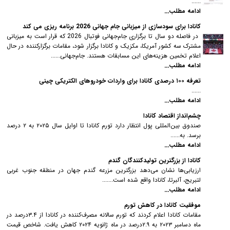
......
ادامه مطلب...
کانادا برای سودسازی از میزبانی جام جهانی 2026 برنامه ریزی می کند
در فاصله دو سال تا برگزاری جام‌جهانی فوتبال 2026 که قرار است به میزبانی
مشترک سه کشور آمریکا، مکزیک و کانادا برگزار شود، مقامات برگزارکننده در حال
اعلام تخمین هزینه‌های این مسابقات هستند. جام‌جهانی......
ادامه مطلب...
تعرفه ۱۰۰ درصدی کانادا برای واردات خودروهای الکتریکی چینی
......
ادامه مطلب...
چشم‌انداز اقتصاد کانادا
صندوق بین‌المللی پول انتظار دارد تورم کانادا تا اوایل سال ۲۰۲۵ به ۲ درصد
برسد. به......
ادامه مطلب...
کانادا از بزرگترین تولیدکنندگان گندم
ارزیابی‌ها نشان می‌دهد بزرگترین مزرعه گندم جهان در منطقه جنوب غربی
لتبریج، آلبرتا، کانادا واقع شده است.......
ادامه مطلب...
موفقیت کانادا در کاهش تورم
مقامات کانادا اعلام کردند که تورم سالانه مصرف‌کننده در کانادا از ۳.۴‌درصد در
ماه دسامبر ۲۰۲۳ به ۲.۹‌درصد در ماه ژانویه ۲۰۲۴ کاهش یافت. شاخص قیمت